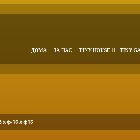
ДОМА
ЗА НАС
TINY HOUSE
TINY G
 х ф-16 х ф16