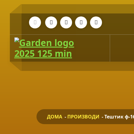
Skip
to
Content
Tiny House
ДОМА
-
ПРОИЗВОДИ
-
Тештик ф-16