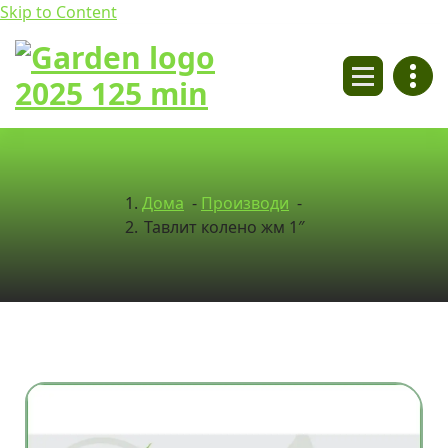
Skip to Content
Tiny House
Дома
-
Производи
-
Тавлит колено жм 1″