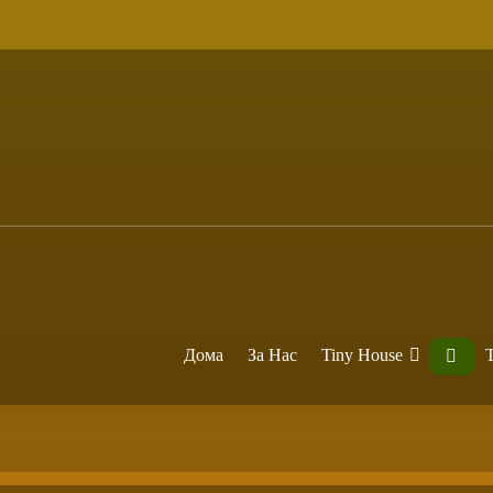
Дома
За Нас
Tiny House
T