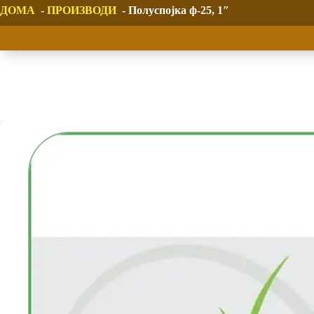
ДОМА
-
ПРОИЗВОДИ
-
Полуспојка ф-25, 1″