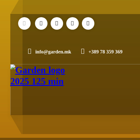
Skip
to
Content
info@garden.mk
+389 78 359 369
Tiny House