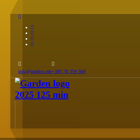
Skip
to
Content
info@garden.mk
+389 78 359 369
Tiny House