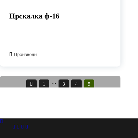
Прскалка ф-16
Производи
Posts
…
1
3
4
5
navigation