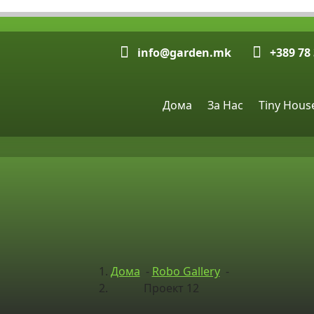
info@garden.mk
+389 78
Дома
За Нас
Tiny Hous
Дома
-
Robo Gallery
-
Проект 12